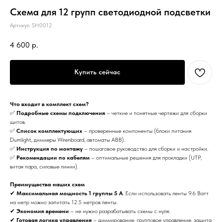
Схема для 12 групп светодиодной подсветки
Артикул:
SH0012
4 600
р.
Купить сейчас
Что входит в комплект схем?
✅
Подробные схемы подключения
– четкие и понятные чертежи для сборки
щитов.
✅
Список комплектующих
– проверенные компоненты (блоки питания
Dumlight, диммеры Wirenboard, автоматы ABB).
✅
Инструкция по монтажу
– пошаговое руководство для сборки и настройки.
✅
Рекомендации по кабелям
– оптимальные решения для прокладки (UTP,
витая пара, силовые линии).
Преимущества наших схем
✔
Максимальная мощность 1 группы 5 А
. Если использовать ленты 9.6 Ватт
на метр можно запитать 12.5 метров ленты.
✔
Экономия времени
– не нужно разрабатывать схемы с нуля.
✔
Готовая логика управления
– диммирование, групповое управление, защита