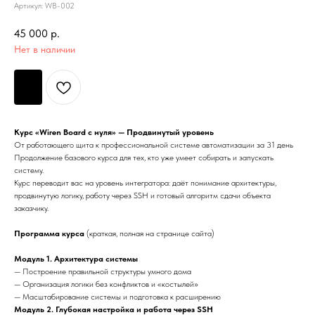
Артикул:
WB-002
45 000
р.
Нет в наличии
Курс «Wiren Board с нуля» — Продвинутый уровень
От работающего щита к профессиональной системе автоматизации за 31 день
Продолжение базового курса для тех, кто уже умеет собирать и запускать
систему.
Курс переводит вас на уровень интегратора: даёт понимание архитектуры,
продвинутую логику, работу через SSH и готовый алгоритм сдачи объекта
заказчику.
Программа курса
(краткая, полная на странице сайта)
Модуль 1. Архитектура системы
— Построение правильной структуры умного дома
— Организация логики без конфликтов и «костылей»
— Масштабирование системы и подготовка к расширению
Модуль 2. Глубокая настройка и работа через SSH