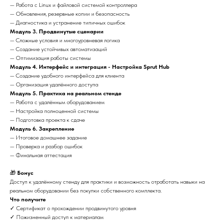
— Работа с Linux и файловой системой контроллера
— Обновления, резервные копии и безопасность
— Диагностика и устранение типичных ошибок
Модуль 3. Продвинутые сценарии
— Сложные условия и многоуровневая логика
— Создание устойчивых автоматизаций
— Оптимизация работы системы
Модуль 4. Интерфейс и интеграция - Настройка Sprut Hub
— Создание удобного интерфейса для клиента
— Организация удалённого доступа
Модуль 5. Практика на реальном стенде
— Работа с удалённым оборудованием
— Настройка полноценной системы
— Подготовка проекта к сдаче
Модуль 6. Закрепление
— Итоговое домашнее задание
— Проверка и разбор ошибок
— Финальная аттестация
🎁
Бонус
Доступ к удалённому стенду для практики и возможность отработать навыки на
реальном оборудовании без покупки собственного комплекта.
Что получите
✓ Сертификат о прохождении продвинутого уровня
✓ Пожизненный доступ к материалам