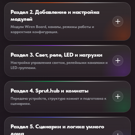
Раздел 2. Добавление и настройка
модулей
Модули Wiren Board, каналы, режимы работы и
корректная конфигурация.
Учимся добавлять устройства, проверять связь, задавать
режимы и настраивать каналы под реальную задачу.
Раздел 3. Свет, реле, LED и нагрузки
добавление модулей;
Настройка управления светом, релейными каналами и
LED-группами.
настройка каналов;
Разбираем, как подготовить устройства под реальные
проверка состояний;
группы света, реле, диммирование и LED-подсветку.
Раздел 4. Sprut.hub и комнаты
типовые ошибки при настройке.
релейные каналы;
Передача устройств, структура комнат и подготовка к
сценариям.
диммирование;
Учимся переносить устройства в Sprut.hub, правильно
LED-группы;
называть их, распределять по комнатам и готовить к
Раздел 5. Сценарии и логика умного
логика управления нагрузками.
сценариям.
дома