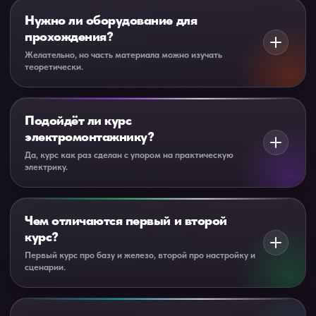
Нужно ли оборудование для
прохождения?
Желательно, но часть материала можно изучать
теоретически.
Для максимального результата лучше иметь контроллер
и базовые модули. Так вы сможете повторять действия и
Подойдёт ли курс
быстрее закреплять материал.
электромонтажнику?
Да, курс как раз сделан с упором на практическую
электрику.
Да. Если вы уже работаете с электрикой, курс поможет
добавить к вашим услугам умный дом на Wiren Board.
Чем отличаются первый и второй
курс?
Первый курс про базу и железо, второй про настройку и
сценарии.
Первый курс помогает разобраться в оборудовании,
схемах, щите и подключении. Второй курс посвящён