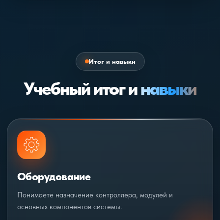
После первого курса вы понимаете, из чего собирается
разделение 230 В и 24 В;
система на Wiren Board, как выглядит щит, как
маркировка и порядок в щите;
подключаются модули и что нужно предусмотреть перед
типовые ошибки при сборке.
настройкой.
Итог и навыки
Учебный итог и
навыки
Оборудование
Понимаете назначение контроллера, модулей и
основных компонентов системы.