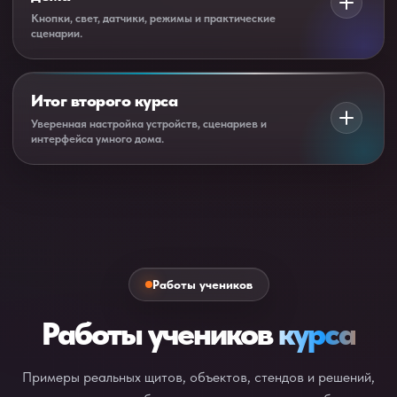
Кнопки, свет, датчики, режимы и практические
создание контроллера;
сценарии.
подключение по MQTT;
Разбираем сценарии, которые чаще всего нужны на
структура комнат;
объектах: режимы дома, датчики, свет, подсветка и
Итог второго курса
подготовка устройств к автоматизации.
автоматизация.
Уверенная настройка устройств, сценариев и
интерфейса умного дома.
сценарии по кнопкам;
После второго курса вы понимаете, как настроить
режимы дома;
контроллер, модули, устройства, перенести их в
датчики движения и света;
интерфейс и собрать рабочую логику для объекта.
комбинированная логика.
Работы учеников
Работы учеников
курса
Примеры реальных щитов, объектов, стендов и решений,