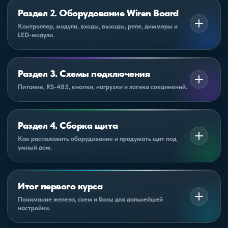
Раздел 2. Оборудование Wiren Board
Контроллер, модули, входы, выходы, реле, диммеры и
LED-модули.
Разбираем, какие бывают устройства, чем они
отличаются и как выбирать модули под задачи объекта.
Раздел 3. Схемы подключения
контроллер Wiren Board;
Питание, RS-485, кнопки, нагрузки и логика соединений.
модули ввода и вывода;
Учимся читать и понимать схемы подключения, чтобы не
путаться в проводах и правильно собирать систему.
релейные модули, диммеры и управление светом;
Раздел 4. Сборка щита
что учитывать при подборе оборудования.
подключение питания;
Как расположить оборудование и продумать щит под
умный дом.
шина RS-485 и топология;
Разбираем принципы компоновки щита, разделение
подключение кнопок и датчиков;
силовой и слаботочной части, питание модулей и
Итог первого курса
подключение нагрузок и релейных выходов.
удобство обслуживания.
Понимание железа, схем и базы для дальнейшей
настройки.
компоновка оборудования;