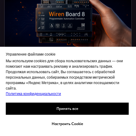
Управление файлами cookie
Мы используем cookies для сбора пользовательских данных — они
Wiren Board с нуля. Курс 1
помогают нам настраивать рекламу и анализировать трафик.
Продолжая использовать сайт, Вы соглашаетесь с обработкой
персональных данных, собираемых посредством метрической
База, оборудование, схемы подключения, щит и
программы «Яндекс Метрика», в целях аналитики посещаемости
понимание архитектуры умного дома.
сайта.
Политика конфиденциальности
Купить курс
Принять все
Настроить Cookie